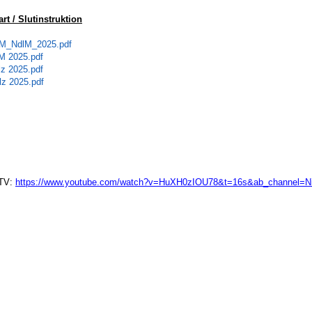
rt / Slutinstruktion
M_NdlM_2025.pdf
lM 2025.pdf
lz 2025.pdf
z 2025.pdf
 TV:
https://www.youtube.com/watch?v=HuXH0zIOU78&t=16s&ab_channel=N