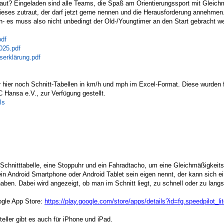
ut? Eingeladen sind alle Teams, die Spaß am Orientierungssport mit Gleich
 dieses zutraut, der darf jetzt gerne nennen und die Herausforderung annehmen.
n- es muss also nicht unbedingt der Old-/Youngtimer an den Start gebracht w
df
025.pdf
serklärung.pdf
wir hier noch Schnitt-Tabellen in km/h und mph im Excel-Format. Diese wurden 
 Hansa e.V., zur Verfügung gestellt.
ls
Schnitttabelle, eine Stoppuhr und ein Fahradtacho, um eine Gleichmäßigkeits
 ein Android Smartphone oder Android Tablet sein eigen nennt, der kann sich ei
ben. Dabei wird angezeigt, ob man im Schnitt liegt, zu schnell oder zu lang
ogle App Store:
https://play.google.com/store/apps/details?id=fg.speedpilot_li
eller gibt es auch für iPhone und iPad.