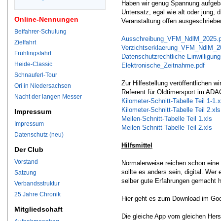
Haben wir genug Spannung aufgeba
Untersatz, egal wie alt oder jung,
Online-Nennungen
Veranstaltung offen ausgeschriebe
Beifahrer-Schulung
Ausschreibung_VFM_NdlM_2025.p
Zielfahrt
Verzichtserklaerung_VFM_NdlM_2
Frühlingsfahrt
Datenschutzrechtliche Einwilligung
Heide-Classic
Elektronische_Zeitnahme.pdf
Schnauferl-Tour
Zur Hilfestellung veröffentlichen 
Ori in Niedersachsen
Referent für Oldtimersport im ADAC
Nacht der langen Messer
Kilometer-Schnitt-Tabelle Teil 1-1.x
Kilometer-Schnitt-Tabelle Teil 2.xls
Impressum
Meilen-Schnitt-Tabelle Teil 1.xls
Impressum
Meilen-Schnitt-Tabelle Teil 2.xls
Datenschutz (neu)
Hilfsmittel
Der Club
Vorstand
Normalerweise reichen schon eine 
sollte es anders sein, digital. Wer
Satzung
selber gute Erfahrungen gemacht ha
Verbandsstruktur
25 Jahre Chronik
Hier geht es zum Download im Go
Mitgliedschaft
Die gleiche App vom gleichen Herst