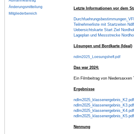
Aufnahmeantrag
Änderungsmitteilung
Letzte Informationen vor dem Sta
Mitgliederbereich
Durchfuehrungsbestimmungen_VF
Teilnehmerliste mit Startzeiten Nd
Uebersichtskarte Start Ziel Nordho
Lageplan und Messstrecke Nordhol
Lösungen und Bordkarte (Ideal)
ndlm2025_Loesungsheft.pdf
Das war 2024:
Ein Filmbeitrag von Niedersaxxen
Ergebnisse
ndlm2025_klassenergebnis_K2.pdf
ndlm2025_klassenergebnis_K3.pdf
ndlm2025_klassenergebnis_K4.pdf
ndlm2025_klassenergebnis_K5.pdf
Nennung