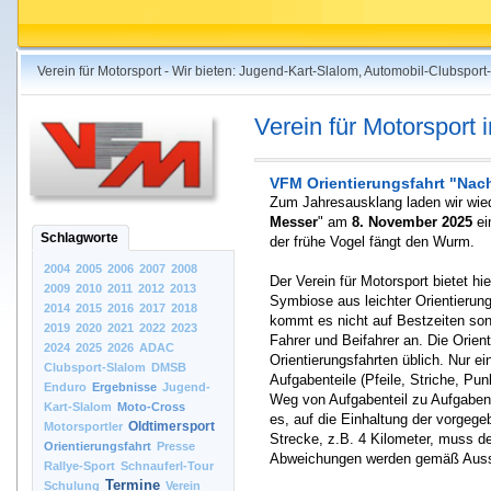
Verein für Motorsport - Wir bieten: Jugend-Kart-Slalom, Automobil-Clubspo
Verein für Motorsport
VFM Orientierungsfahrt "Nac
Zum Jahresausklang laden wir wied
Messer
" am
8. November 2025
ei
Schlagworte
der frühe Vogel fängt den Wurm.
2004
2005
2006
2007
2008
Der Verein für Motorsport bietet hi
2009
2010
2011
2012
2013
Symbiose aus leichter Orientierung
2014
2015
2016
2017
2018
kommt es nicht auf Bestzeiten so
2019
2020
2021
2022
2023
Fahrer und Beifahrer an. Die Orien
2024
2025
2026
ADAC
Orientierungsfahrten üblich. Nur 
Clubsport-Slalom
DMSB
Aufgabenteile (Pfeile, Striche, Pu
Enduro
Ergebnisse
Jugend-
Weg von Aufgabenteil zu Aufgabent
Kart-Slalom
Moto-Cross
es, auf die Einhaltung der vorgeg
Oldtimersport
Motorsportler
Strecke, z.B. 4 Kilometer, muss d
Orientierungsfahrt
Presse
Abweichungen werden gemäß Ausschr
Rallye-Sport
Schnauferl-Tour
Termine
Schulung
Verein