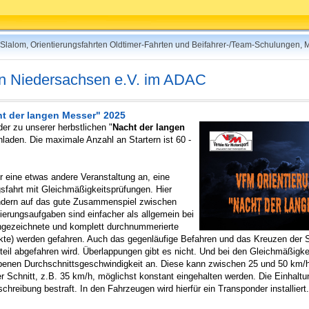
rt-Slalom, Orientierungsfahrten Oldtimer-Fahrten und Beifahrer-/Team-Schulungen,
 in Niedersachsen e.V. im ADAC
ht der langen Messer" 2025
er zu unserer herbstlichen "
Nacht der langen
nladen. Die maximale Anzahl an Startern ist 60 -
er eine etwas andere Veranstaltung an, eine
sfahrt mit Gleichmäßigkeitsprüfungen. Hier
ndern auf das gute Zusammenspiel zwischen
tierungsaufgaben sind einfacher als allgemein bei
eingezeichnete und komplett durchnummerierte
nkte) werden gefahren. Auch das gegenläufige Befahren und das Kreuzen der St
eil abgefahren wird. Überlappungen gibt es nicht. Und bei den Gleichmäßig
ebenen Durchschnittsgeschwindigkeit an. Diese kann zwischen 25 und 50 km/
er Schnitt, z.B. 35 km/h, möglichst konstant eingehalten werden. Die Einhal
eibung bestraft. In den Fahrzeugen wird hierfür ein Transponder installiert.