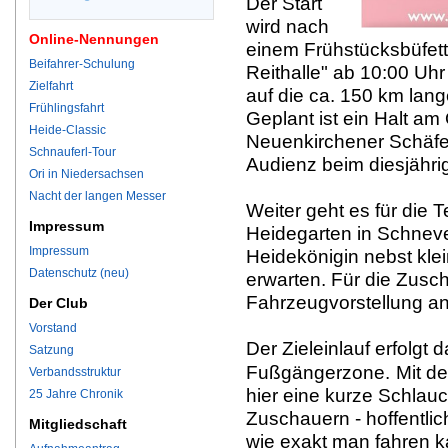
Der Start
wird nach
Online-Nennungen
einem Frühstücksbüfett
Beifahrer-Schulung
Reithalle" ab 10:00 Uhr
Zielfahrt
auf die ca. 150 km lan
Frühlingsfahrt
Geplant ist ein Halt am
Heide-Classic
Neuenkirchener Schäferh
Schnauferl-Tour
Audienz beim diesjährig
Ori in Niedersachsen
Nacht der langen Messer
Weiter geht es für die
Impressum
Heidegarten in Schnev
Impressum
Heidekönigin nebst kle
Datenschutz (neu)
erwarten. Für die Zusch
Fahrzeugvorstellung an
Der Club
Vorstand
Der Zieleinlauf erfolgt 
Satzung
Fußgängerzone.
Mit de
Verbandsstruktur
hier eine kurze Schlau
25 Jahre Chronik
Zuschauern - hoffentlic
Mitgliedschaft
wie exakt man fahren 