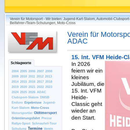
Verein für Motorsport - Wir bieten: Jugend-Kart-Slalom, Automobil-Clubsport
Beifahrer-/Team-Schulungen, Moto-Cross
Verein für Motorspo
ADAC
15. Int. VFM Heide-Cl
Schlagworte
In 2026
feiern wir ein
2004
2005
2006
2007
2008
kleines
2009
2010
2011
2012
2013
2014
2015
2016
2017
2018
Jubiläum, die
2019
2020
2021
2022
2023
15. Int. VFM
2024
2025
2026
ADAC
Heide-
Clubsport-Slalom
DMSB
Enduro
Ergebnisse
Jugend-
Classic geht
Kart-Slalom
Moto-Cross
wieder an
Oldtimersport
Motorsportler
den Start.
Orientierungsfahrt
Presse
Rallye-Sport
Schnauferl-Tour
Termine
Schulung
Verein