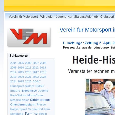
Verein für Motorsport - Wir bieten: Jugend-Kart-Slalom, Automobil-Clubspo
Verein für Motorsport
Lüneburger Zeitung 5. April 
Presseartikel aus der Lüneburger Zei
Schlagworte
2004
2005
2006
2007
2008
2009
2010
2011
2012
2013
2014
2015
2016
2017
2018
2019
2020
2021
2022
2023
2024
2025
2026
ADAC
Clubsport-Slalom
DMSB
Enduro
Ergebnisse
Jugend-
Kart-Slalom
Moto-Cross
Oldtimersport
Motorsportler
Orientierungsfahrt
Presse
Rallye-Sport
Schnauferl-Tour
Termine
Schulung
Verein