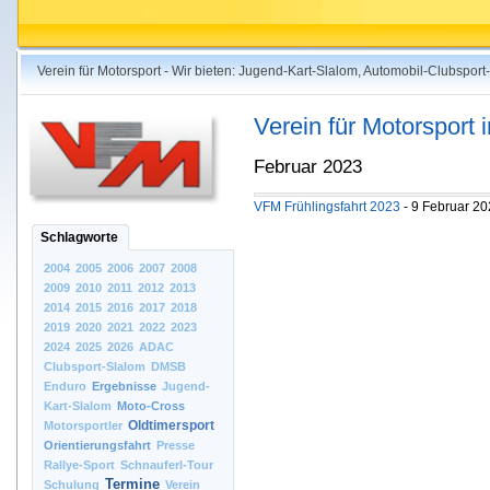
Verein für Motorsport - Wir bieten: Jugend-Kart-Slalom, Automobil-Clubspo
Verein für Motorsport
Februar 2023
VFM Frühlingsfahrt 2023
- 9 Februar 2
Schlagworte
2004
2005
2006
2007
2008
2009
2010
2011
2012
2013
2014
2015
2016
2017
2018
2019
2020
2021
2022
2023
2024
2025
2026
ADAC
Clubsport-Slalom
DMSB
Enduro
Ergebnisse
Jugend-
Kart-Slalom
Moto-Cross
Oldtimersport
Motorsportler
Orientierungsfahrt
Presse
Rallye-Sport
Schnauferl-Tour
Termine
Schulung
Verein