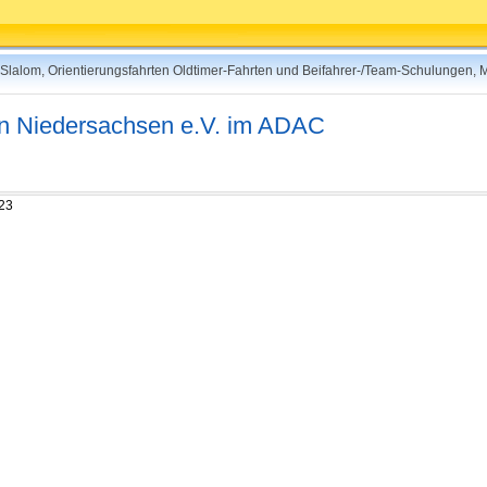
rt-Slalom, Orientierungsfahrten Oldtimer-Fahrten und Beifahrer-/Team-Schulungen,
 in Niedersachsen e.V. im ADAC
023