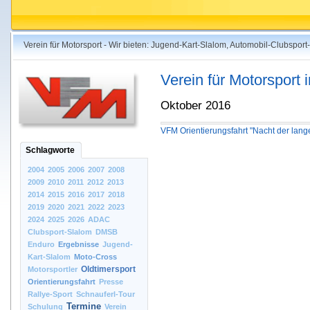
Verein für Motorsport - Wir bieten: Jugend-Kart-Slalom, Automobil-Clubspo
Verein für Motorsport
Oktober 2016
VFM Orientierungsfahrt "Nacht der lan
Schlagworte
2004
2005
2006
2007
2008
2009
2010
2011
2012
2013
2014
2015
2016
2017
2018
2019
2020
2021
2022
2023
2024
2025
2026
ADAC
Clubsport-Slalom
DMSB
Enduro
Ergebnisse
Jugend-
Kart-Slalom
Moto-Cross
Oldtimersport
Motorsportler
Orientierungsfahrt
Presse
Rallye-Sport
Schnauferl-Tour
Termine
Schulung
Verein