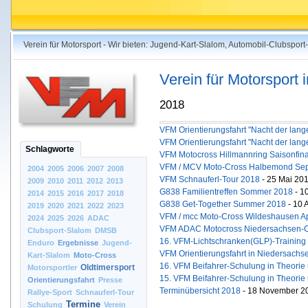
Verein für Motorsport - Wir bieten: Jugend-Kart-Slalom, Automobil-Clubspo
Verein für Motorsport
2018
VFM Orientierungsfahrt "Nacht der lan
VFM Orientierungsfahrt "Nacht der lan
Schlagworte
VFM Motocross Hillmannring Saisonfin
VFM / MCV Moto-Cross Halbemond Se
2004
2005
2006
2007
2008
VFM Schnauferl-Tour 2018
- 25 Mai 20
2009
2010
2011
2012
2013
G838 Familientreffen Sommer 2018
- 10
2014
2015
2016
2017
2018
G838 Get-Together Summer 2018
- 10 
2019
2020
2021
2022
2023
VFM / mcc Moto-Cross Wildeshausen Ap
2024
2025
2026
ADAC
VFM ADAC Motocross Niedersachsen-
Clubsport-Slalom
DMSB
16. VFM-Lichtschranken(GLP)-Training 
Enduro
Ergebnisse
Jugend-
VFM Orientierungsfahrt in Niedersachs
Kart-Slalom
Moto-Cross
16. VFM Beifahrer-Schulung in Theorie
Oldtimersport
Motorsportler
15. VFM Beifahrer-Schulung in Theorie
Orientierungsfahrt
Presse
Terminübersicht 2018
- 18 November 2
Rallye-Sport
Schnauferl-Tour
Termine
Schulung
Verein