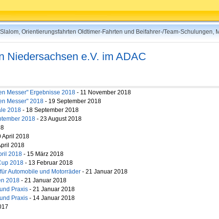
rt-Slalom, Orientierungsfahrten Oldtimer-Fahrten und Beifahrer-/Team-Schulungen,
 in Niedersachsen e.V. im ADAC
gen Messer" Ergebnisse 2018
- 11 November 2018
gen Messer" 2018
- 19 September 2018
ale 2018
- 18 September 2018
ptember 2018
- 23 August 2018
18
 April 2018
April 2018
ril 2018
- 15 März 2018
Cup 2018
- 13 Februar 2018
für Automobile und Motorräder
- 21 Januar 2018
en 2018
- 21 Januar 2018
 und Praxis
- 21 Januar 2018
 und Praxis
- 14 Januar 2018
017