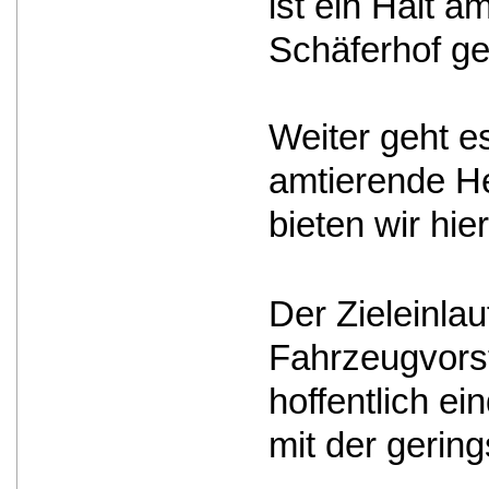
ist ein Halt 
Schäferhof geh
Weiter geht e
amtierende He
bieten wir hi
Der Zieleinla
Fahrzeugvorst
hoffentlich e
mit der gerin