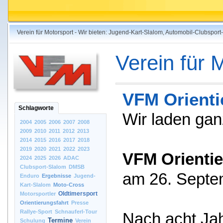
Verein für Motorsport - Wir bieten: Jugend-Kart-Slalom, Automobil-Clubspo
Verein für 
VFM Orienti
Schlagworte
Wir laden ganz
2004
2005
2006
2007
2008
2009
2010
2011
2012
2013
2014
2015
2016
2017
2018
2019
2020
2021
2022
2023
VFM Orientie
2024
2025
2026
ADAC
Clubsport-Slalom
DMSB
am 26. Septe
Enduro
Ergebnisse
Jugend-
Kart-Slalom
Moto-Cross
Oldtimersport
Motorsportler
Orientierungsfahrt
Presse
Rallye-Sport
Schnauferl-Tour
Nach acht Ja
Termine
Schulung
Verein