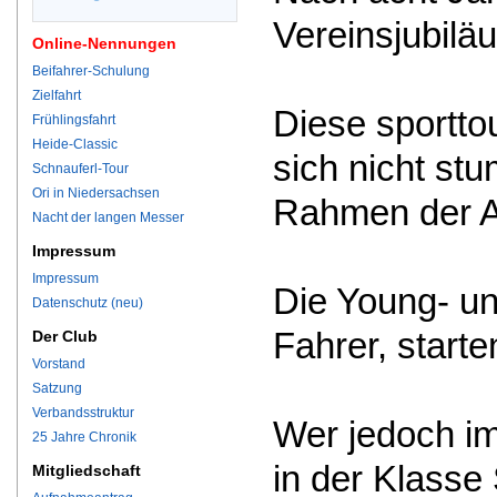
Vereinsjubilä
Online-Nennungen
Beifahrer-Schulung
Zielfahrt
Diese sportto
Frühlingsfahrt
Heide-Classic
sich nicht st
Schnauferl-Tour
Ori in Niedersachsen
Rahmen der A
Nacht der langen Messer
Impressum
Impressum
Die Young- un
Datenschutz (neu)
Fahrer, starte
Der Club
Vorstand
Satzung
Verbandsstruktur
Wer jedoch im 
25 Jahre Chronik
in der Klasse
Mitgliedschaft